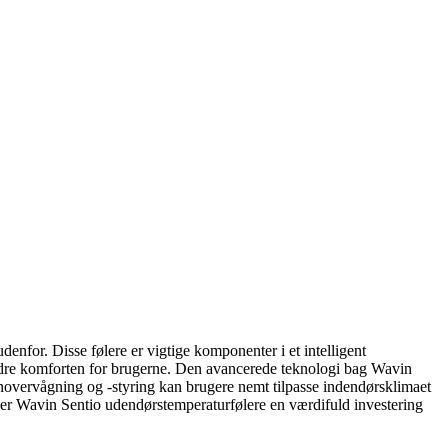
enfor. Disse følere er vigtige komponenter i et intelligent
bedre komforten for brugerne. Den avancerede teknologi bag Wavin
novervågning og -styring kan brugere nemt tilpasse indendørsklimaet
et er Wavin Sentio udendørstemperaturfølere en værdifuld investering