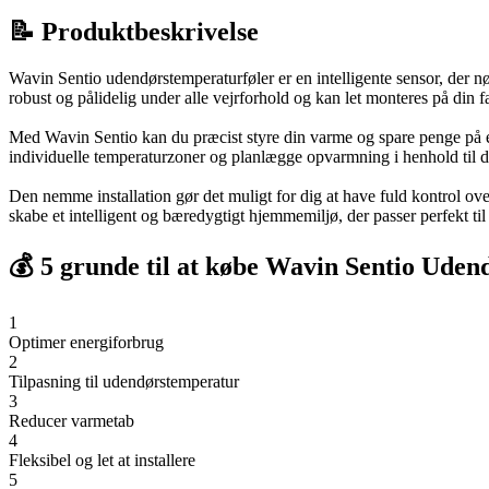
📝 Produktbeskrivelse
Wavin Sentio udendørstemperaturføler er en intelligente sensor, der n
robust og pålidelig under alle vejrforhold og kan let monteres på din fa
Med Wavin Sentio kan du præcist styre din varme og spare penge på en
individuelle temperaturzoner og planlægge opvarmning i henhold til d
Den nemme installation gør det muligt for dig at have fuld kontrol o
skabe et intelligent og bæredygtigt hjemmemiljø, der passer perfekt til
💰 5 grunde til at købe Wavin Sentio Uden
1
Optimer energiforbrug
2
Tilpasning til udendørstemperatur
3
Reducer varmetab
4
Fleksibel og let at installere
5