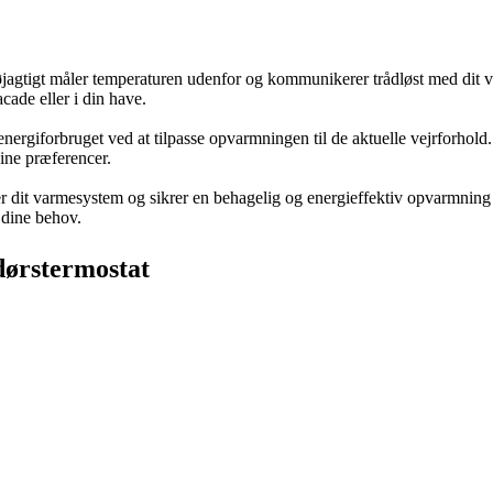
øjagtigt måler temperaturen udenfor og kommunikerer trådløst med dit va
cade eller i din have.
ergiforbruget ved at tilpasse opvarmningen til de aktuelle vejrforhol
ine præferencer.
ver dit varmesystem og sikrer en behagelig og energieffektiv opvarmnin
 dine behov.
dørstermostat