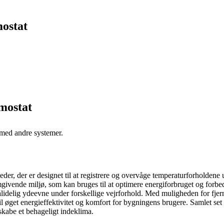
ostat
mostat
 med andre systemer.
er, der er designet til at registrere og overvåge temperaturforholdene ud
givende miljø, som kan bruges til at optimere energiforbruget og for
lidelig ydeevne under forskellige vejrforhold. Med muligheden for fjer
til øget energieffektivitet og komfort for bygningens brugere. Samlet s
skabe et behageligt indeklima.