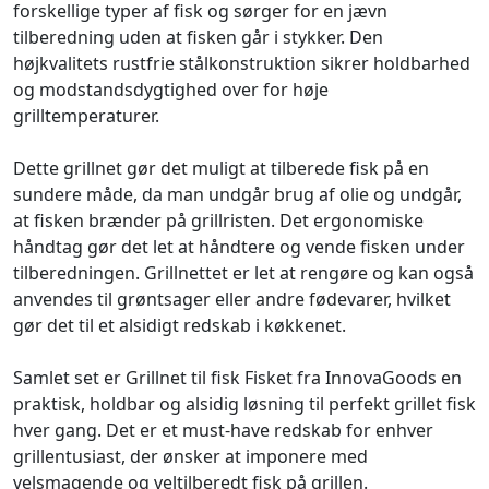
forskellige typer af fisk og sørger for en jævn
tilberedning uden at fisken går i stykker. Den
højkvalitets rustfrie stålkonstruktion sikrer holdbarhed
og modstandsdygtighed over for høje
grilltemperaturer.
Dette grillnet gør det muligt at tilberede fisk på en
sundere måde, da man undgår brug af olie og undgår,
at fisken brænder på grillristen. Det ergonomiske
håndtag gør det let at håndtere og vende fisken under
tilberedningen. Grillnettet er let at rengøre og kan også
anvendes til grøntsager eller andre fødevarer, hvilket
gør det til et alsidigt redskab i køkkenet.
Samlet set er Grillnet til fisk Fisket fra InnovaGoods en
praktisk, holdbar og alsidig løsning til perfekt grillet fisk
hver gang. Det er et must-have redskab for enhver
grillentusiast, der ønsker at imponere med
velsmagende og veltilberedt fisk på grillen.