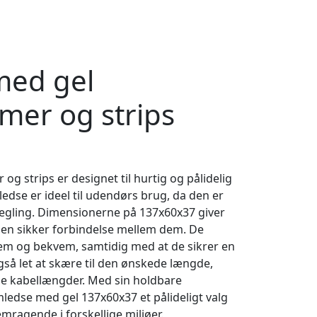
med gel
er og strips
 strips er designet til hurtig og pålidelig
edse er ideel til udendørs brug, da den er
rsegling. Dimensionerne på 137x60x37 giver
er en sikker forbindelse mellem dem. De
em og bekvem, samtidig med at de sikrer en
gså let at skære til den ønskede længde,
lige kabellængder. Med sin holdbare
mledse med gel 137x60x37 et pålideligt valg
emragende i forskellige miljøer.