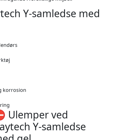
aytech Y-samledse med
ndendørs
rktøj
g korrosion
ring
️ Ulemper ved
aytech Y-samledse
ed gel