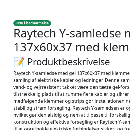
8/10 i bedømmelse
Raytech Y-samledse 
137x60x37 med klemm
📝 Produktbeskrivelse
Raytech Y-samledse med gel 137x60x37 med klemmer og
samling af elektriske kabler og ledninger. Denne saml
vand- og vejrresistent takket være den tætte gel-fo
tilstrækkelig plads til at rumme flere kabler og sikr
medfølgende klemmer og strips gør installationen n
stabil og stram forsegling. Raytech Y-samledsen er o
hvilket gør den alsidig og nem at tilpasse til forskel
konstruktion og effektive forsegling er Raytech Y-sa
til at opretholde elektriske forbindelser sikkert og fr