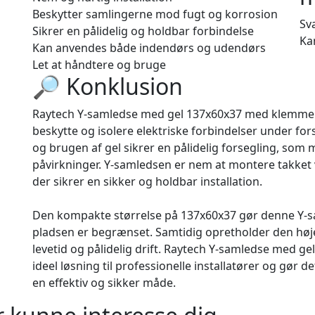
Beskytter samlingerne mod fugt og korrosion
Sv
Sikrer en pålidelig og holdbar forbindelse
Ka
Kan anvendes både indendørs og udendørs
Let at håndtere og bruge
🔎 Konklusion
Raytech Y-samledse med gel 137x60x37 med klemmer og 
beskytte og isolere elektriske forbindelser under fo
og brugen af gel sikrer en pålidelig forsegling, so
påvirkninger. Y-samledsen er nem at montere takket
der sikrer en sikker og holdbar installation.
Den kompakte størrelse på 137x60x37 gør denne Y-sa
pladsen er begrænset. Samtidig opretholder den høje 
levetid og pålidelig drift. Raytech Y-samledse med g
ideel løsning til professionelle installatører og gør d
en effektiv og sikker måde.