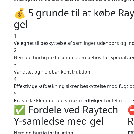
💰 5 grunde til at købe R
gel
1
Velegnet til beskyttelse af samlinger udendørs og i
2
Nem og hurtig installation uden behov for specialvæ
3
Vandtæt og holdbar konstruktion
4
Effektiv gel-afdækning sikrer beskyttelse mod fugt o
5
Praktiske klemmer og strips medfølger for let monte
✅ Fordele ved Raytech
⛔
Y-samledse med gel
R
m
Nem og hurtig installation