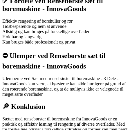
✅ Fordele ved Rensebørste sæt til
boremaskine - InnovaGoods
Effektiv rengøring af borehuller og rør
Tidsbesparende og nem at anvende
Allsidig og kan bruges på forskellige overflader
Holdbar og langvarig
Kan bruges både professionelt og privat
⛔️ Ulemper ved Rensebørste sæt til
boremaskine - InnovaGoods
Ulemperne ved Sæt med rensebørster til boremaskine - 3 Dele -
InnovaGoods kan være, at børsterne kan slide hurtigere på grund af
den roterende boremaskine, og at de muligvis ikke er velegnede til
meget sarte overflader.
🔎 Konklusion
Sættet med rensebørster til boremaskine fra InnovaGoods er en
praktisk og effektiv løsning til rengøring af diverse overflader. Med
tre forskellige børster i forskellige størrelser og former kan man nemt