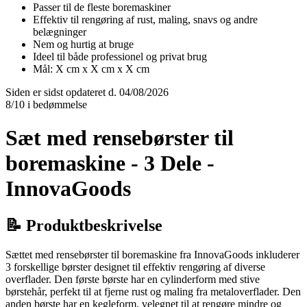
Passer til de fleste boremaskiner
Effektiv til rengøring af rust, maling, snavs og andre
belægninger
Nem og hurtig at bruge
Ideel til både professionel og privat brug
Mål: X cm x X cm x X cm
Siden er sidst opdateret d. 04/08/2026
8/10 i bedømmelse
Sæt med rensebørster til
boremaskine - 3 Dele -
InnovaGoods
📝 Produktbeskrivelse
Sættet med rensebørster til boremaskine fra InnovaGoods inkluderer
3 forskellige børster designet til effektiv rengøring af diverse
overflader. Den første børste har en cylinderform med stive
børstehår, perfekt til at fjerne rust og maling fra metaloverflader. Den
anden børste har en kegleform, velegnet til at rengøre mindre og