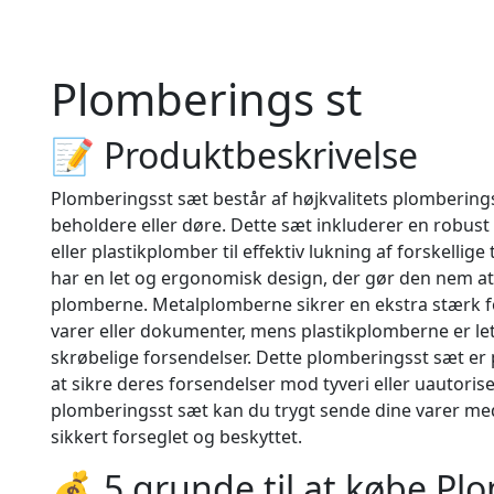
Plomberings st
📝 Produktbeskrivelse
Plomberingsst sæt består af højkvalitets plomberingsu
beholdere eller døre. Dette sæt inkluderer en robust
eller plastikplomber til effektiv lukning af forskellig
har en let og ergonomisk design, der gør den nem at 
plomberne. Metalplomberne sikrer en ekstra stærk fors
varer eller dokumenter, mens plastikplomberne er let
skrøbelige forsendelser. Dette plomberingsst sæt er 
at sikre deres forsendelser mod tyveri eller uautori
plomberingsst sæt kan du trygt sende dine varer med 
sikkert forseglet og beskyttet.
💰 5 grunde til at købe Pl