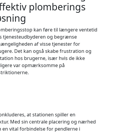
ffektiv plomberings
øsning
omberingsstop kan føre til længere ventetid
s tjenesteudbyderen og begrænse
lgængeligheden af visse tjenester for
ugere. Det kan også skabe frustration og
itation hos brugerne, især hvis de ikke
dligere var opmærksomme på
striktionerne.
nkluderes, at stationen spiller en
ktur. Med sin centrale placering og nærhed
en vital forbindelse for pendlerne i