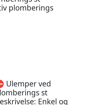
ktiv plomberings
️ Ulemper ved
lomberings st
eskrivelse: Enkel og