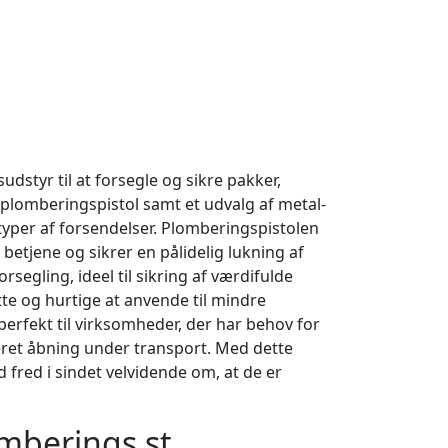
dstyr til at forsegle og sikre pakker,
 plomberingspistol samt et udvalg af metal-
e typer af forsendelser. Plomberingspistolen
betjene og sikrer en pålidelig lukning af
egling, ideel til sikring af værdifulde
te og hurtige at anvende til mindre
perfekt til virksomheder, der har behov for
seret åbning under transport. Med dette
fred i sindet velvidende om, at de er
omberings st