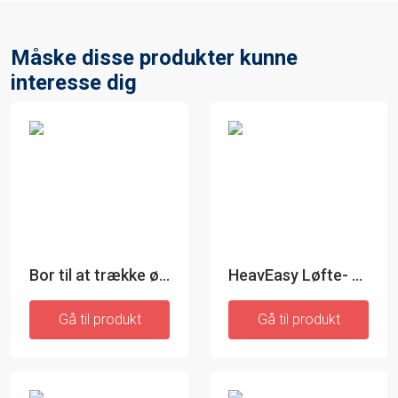
Måske disse produkter kunne
interesse dig
Bor til at trække ødelagte skruer ud - InnovaGoods
HeavEasy Løfte- og transportværktøj
Gå til produkt
Gå til produkt