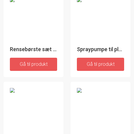
Rensebørste sæt til boremaskine - InnovaGoods
Spraypumpe til plastflaske - 1 styk
Gå til produkt
Gå til produkt