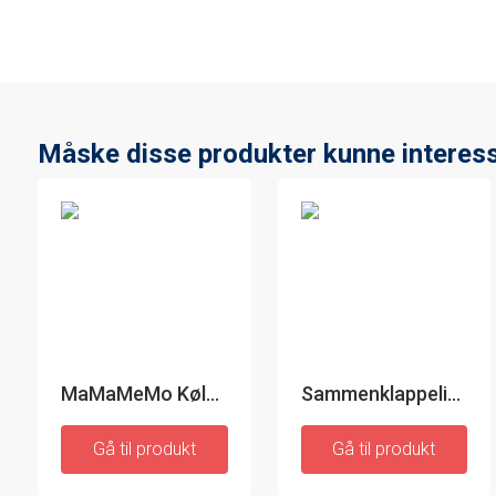
Måske disse produkter kunne interess
MaMaMeMo Køletaske og Picnicsæt
Sammenklappeligt campingbord med kurv og betræk - Folble
Gå til produkt
Gå til produkt