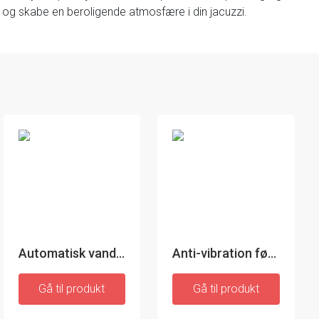
r og skabe en beroligende atmosfære i din jacuzzi.
Automatisk vandingssystem til potteplanter Regott
Anti-vibration fødder sæt - 4 enheder - InnovaGoods
Gå til produkt
Gå til produkt