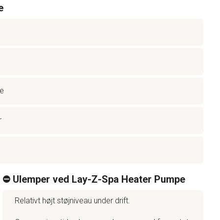
e
me
r
⛔️ Ulemper ved Lay-Z-Spa Heater Pumpe
Relativt højt støjniveau under drift.