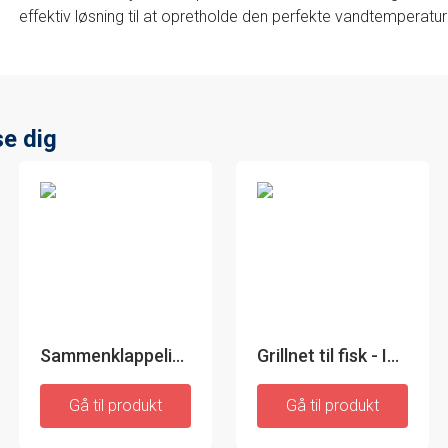
effektiv løsning til at opretholde den perfekte vandtemperatu
e dig
Sammenklappelig liggestol - InnovaGoods
Grillnet til fisk - InnovaGoods
Gå til produkt
Gå til produkt