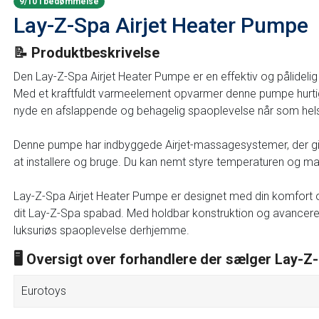
9/10 i bedømmelse
Lay-Z-Spa Airjet Heater Pumpe
📝 Produktbeskrivelse
Den Lay-Z-Spa Airjet Heater Pumpe er en effektiv og pålidel
Med et kraftfuldt varmeelement opvarmer denne pumpe hurtigt 
nyde en afslappende og behagelig spaoplevelse når som hels
Denne pumpe har indbyggede Airjet-massagesystemer, der giv
at installere og bruge. Du kan nemt styre temperaturen og ma
Lay-Z-Spa Airjet Heater Pumpe er designet med din komfort og
dit Lay-Z-Spa spabad. Med holdbar konstruktion og avanceret
luksuriøs spaoplevelse derhjemme.
🖥 Oversigt over forhandlere der sælger Lay-
Eurotoys