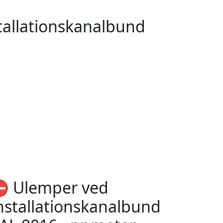
stallationskanalbund
️ Ulemper ved
nstallationskanalbund