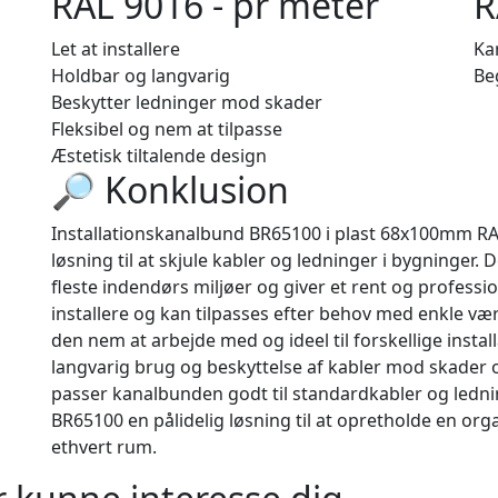
RAL 9016 - pr meter
R
Let at installere
Kan
Holdbar og langvarig
Be
Beskytter ledninger mod skader
Fleksibel og nem at tilpasse
Æstetisk tiltalende design
🔎 Konklusion
Installationskanalbund BR65100 i plast 68x100mm RAL
løsning til at skjule kabler og ledninger i bygninger. 
fleste indendørs miljøer og giver et rent og professi
installere og kan tilpasses efter behov med enkle vær
den nem at arbejde med og ideel til forskellige install
langvarig brug og beskyttelse af kabler mod skade
passer kanalbunden godt til standardkabler og lednin
BR65100 en pålidelig løsning til at opretholde en organ
ethvert rum.