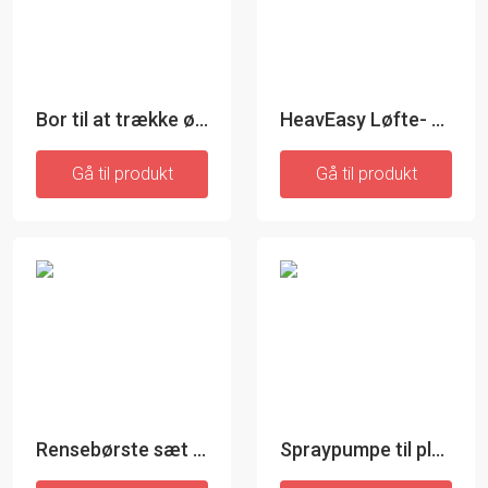
Bor til at trække ødelagte skruer ud - InnovaGoods
HeavEasy Løfte- og transportværktøj
Gå til produkt
Gå til produkt
Rensebørste sæt til boremaskine - InnovaGoods
Spraypumpe til plastflaske - 1 styk