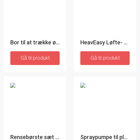
Bor til at trække ødelagte skruer ud - InnovaGoods
HeavEasy Løfte- og transportværktøj
Gå til produkt
Gå til produkt
Rensebørste sæt til boremaskine - InnovaGoods
Spraypumpe til plastflaske - 1 styk