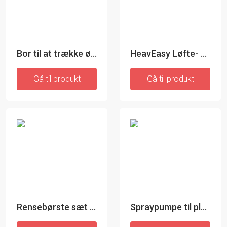
Bor til at trække ødelagte skruer ud - InnovaGoods
HeavEasy Løfte- og transportværktøj
Gå til produkt
Gå til produkt
Rensebørste sæt til boremaskine - InnovaGoods
Spraypumpe til plastflaske - 1 styk