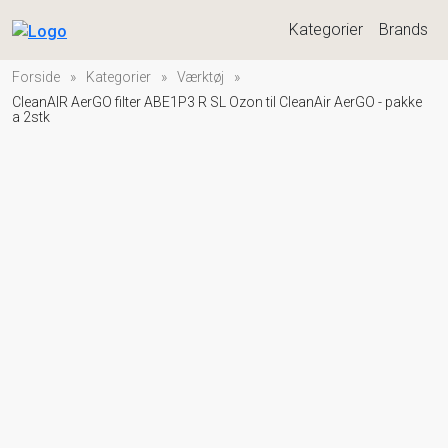
Kategorier
Brands
Forside
»
Kategorier
»
Værktøj
»
CleanAIR AerGO filter ABE1P3 R SL Ozon til CleanAir AerGO - pakke
a 2stk