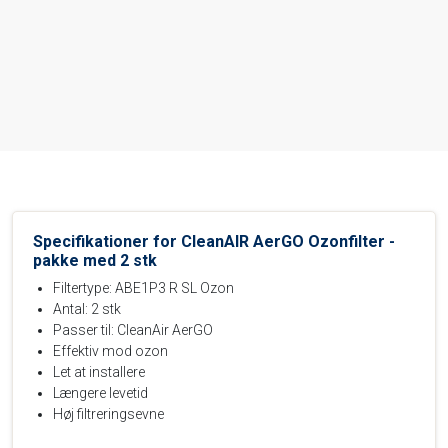
Specifikationer for CleanAIR AerGO Ozonfilter -
pakke med 2 stk
Filtertype: ABE1P3 R SL Ozon
Antal: 2 stk
Passer til: CleanAir AerGO
Effektiv mod ozon
Let at installere
Længere levetid
Høj filtreringsevne