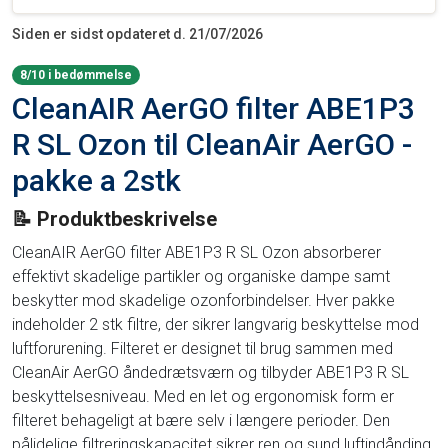
Siden er sidst opdateret d. 21/07/2026
8/10 i bedømmelse
CleanAIR AerGO filter ABE1P3
R SL Ozon til CleanAir AerGO -
pakke a 2stk
📝 Produktbeskrivelse
CleanAIR AerGO filter ABE1P3 R SL Ozon absorberer
effektivt skadelige partikler og organiske dampe samt
beskytter mod skadelige ozonforbindelser. Hver pakke
indeholder 2 stk filtre, der sikrer langvarig beskyttelse mod
luftforurening. Filteret er designet til brug sammen med
CleanAir AerGO åndedrætsværn og tilbyder ABE1P3 R SL
beskyttelsesniveau. Med en let og ergonomisk form er
filteret behageligt at bære selv i længere perioder. Den
pålidelige filtreringskapacitet sikrer ren og sund luftindånding