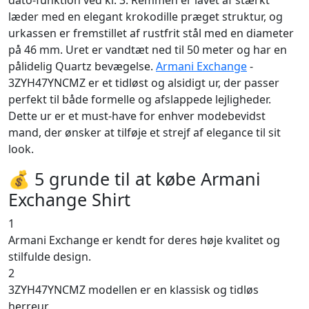
dato-funktion ved kl. 3. Remmen er lavet af stærkt
læder med en elegant krokodille præget struktur, og
urkassen er fremstillet af rustfrit stål med en diameter
på 46 mm. Uret er vandtæt ned til 50 meter og har en
pålidelig Quartz bevægelse.
Armani Exchange
-
3ZYH47YNCMZ er et tidløst og alsidigt ur, der passer
perfekt til både formelle og afslappede lejligheder.
Dette ur er et must-have for enhver modebevidst
mand, der ønsker at tilføje et strejf af elegance til sit
look.
💰 5 grunde til at købe Armani
Exchange Shirt
1
Armani Exchange er kendt for deres høje kvalitet og
stilfulde design.
2
3ZYH47YNCMZ modellen er en klassisk og tidløs
herreur.