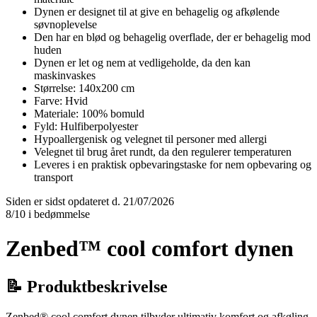
Dynen er designet til at give en behagelig og afkølende
søvnoplevelse
Den har en blød og behagelig overflade, der er behagelig mod
huden
Dynen er let og nem at vedligeholde, da den kan
maskinvaskes
Størrelse: 140x200 cm
Farve: Hvid
Materiale: 100% bomuld
Fyld: Hulfiberpolyester
Hypoallergenisk og velegnet til personer med allergi
Velegnet til brug året rundt, da den regulerer temperaturen
Leveres i en praktisk opbevaringstaske for nem opbevaring og
transport
Siden er sidst opdateret d. 21/07/2026
8/10 i bedømmelse
Zenbed™ cool comfort dynen
📝 Produktbeskrivelse
Zenbed® cool comfort dynen tilbyder ultimativ komfort og afkøling