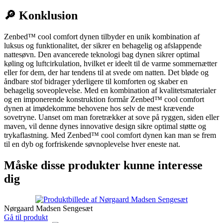
🔎 Konklusion
Zenbed™ cool comfort dynen tilbyder en unik kombination af
luksus og funktionalitet, der sikrer en behagelig og afslappende
nattesøvn. Den avancerede teknologi bag dynen sikrer optimal
køling og luftcirkulation, hvilket er ideelt til de varme sommernætter
eller for dem, der har tendens til at svede om natten. Det bløde og
åndbare stof bidrager yderligere til komforten og skaber en
behagelig soveoplevelse. Med en kombination af kvalitetsmaterialer
og en imponerende konstruktion formår Zenbed™ cool comfort
dynen at imødekomme behovene hos selv de mest krævende
sovetryne. Uanset om man foretrækker at sove på ryggen, siden eller
maven, vil denne dynes innovative design sikre optimal støtte og
trykaflastning. Med Zenbed™ cool comfort dynen kan man se frem
til en dyb og forfriskende søvnoplevelse hver eneste nat.
Måske disse produkter kunne interesse
dig
Nørgaard Madsen Sengesæt
Gå til produkt