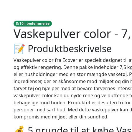
8/10 i bedømmelse
Vaskepulver color - 7,
📝 Produktbeskrivelse
Vaskepulver color fra Ecover er specielt designet til 
og effektiv rengøring. Denne pakke indeholder 7,5 kg va
eller husholdninger med en stor mængde vasketøj. P
ingredienser, der er skånsomme mod miljøet og din hu
farvet tøj og hjælper med at bevare farvernes intensi
vaskepulver color kan du nyde rene og velduftende te
behagelige mod huden. Produktet er desuden fri for s
personer med sart hud. Med dette vaskepulver kan d
kompromis med miljøet eller din sundhed.
💰 5 grunde til at købe Vas