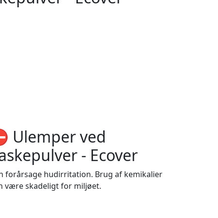
️ Ulemper ved
askepulver - Ecover
n forårsage hudirritation. Brug af kemikalier
n være skadeligt for miljøet.