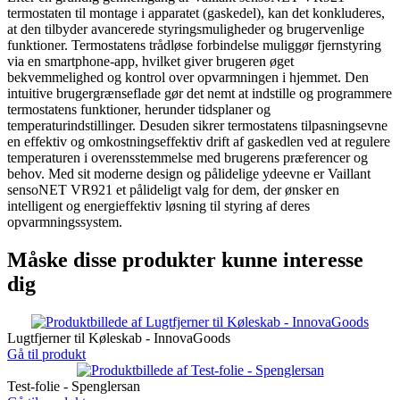
termostaten til montage i apparatet (gaskedel), kan det konkluderes,
at den tilbyder avancerede styringsmuligheder og brugervenlige
funktioner. Termostatens trådløse forbindelse muliggør fjernstyring
via en smartphone-app, hvilket giver brugeren øget
bekvemmelighed og kontrol over opvarmningen i hjemmet. Den
intuitive brugergrænseflade gør det nemt at indstille og programmere
termostatens funktioner, herunder tidsplaner og
temperaturindstillinger. Desuden sikrer termostatens tilpasningsevne
en effektiv og omkostningseffektiv drift af gaskedlen ved at regulere
temperaturen i overensstemmelse med brugerens præferencer og
behov. Med sit moderne design og pålidelige ydeevne er Vaillant
sensoNET VR921 et pålideligt valg for dem, der ønsker en
intelligent og energieffektiv løsning til styring af deres
opvarmningssystem.
Måske disse produkter kunne interesse
dig
Lugtfjerner til Køleskab - InnovaGoods
Gå til produkt
Test-folie - Spenglersan