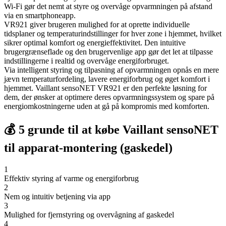
Wi-Fi gør det nemt at styre og overvåge opvarmningen på afstand
via en smartphoneapp.
VR921 giver brugeren mulighed for at oprette individuelle
tidsplaner og temperaturindstillinger for hver zone i hjemmet, hvilket
sikrer optimal komfort og energieffektivitet. Den intuitive
brugergrænseflade og den brugervenlige app gør det let at tilpasse
indstillingerne i realtid og overvåge energiforbruget.
Via intelligent styring og tilpasning af opvarmningen opnås en mere
jævn temperaturfordeling, lavere energiforbrug og øget komfort i
hjemmet. Vaillant sensoNET VR921 er den perfekte løsning for
dem, der ønsker at optimere deres opvarmningssystem og spare på
energiomkostningerne uden at gå på kompromis med komforten.
💰 5 grunde til at købe Vaillant sensoNET
til apparat-montering (gaskedel)
1
Effektiv styring af varme og energiforbrug
2
Nem og intuitiv betjening via app
3
Mulighed for fjernstyring og overvågning af gaskedel
4