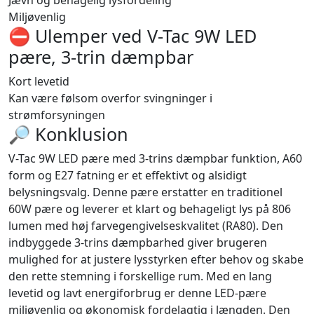
Miljøvenlig
⛔️ Ulemper ved V-Tac 9W LED
pære, 3-trin dæmpbar
Kort levetid
Kan være følsom overfor svingninger i
strømforsyningen
🔎 Konklusion
V-Tac 9W LED pære med 3-trins dæmpbar funktion, A60
form og E27 fatning er et effektivt og alsidigt
belysningsvalg. Denne pære erstatter en traditionel
60W pære og leverer et klart og behageligt lys på 806
lumen med høj farvegengivelseskvalitet (RA80). Den
indbyggede 3-trins dæmpbarhed giver brugeren
mulighed for at justere lysstyrken efter behov og skabe
den rette stemning i forskellige rum. Med en lang
levetid og lavt energiforbrug er denne LED-pære
miljøvenlig og økonomisk fordelagtig i længden. Den