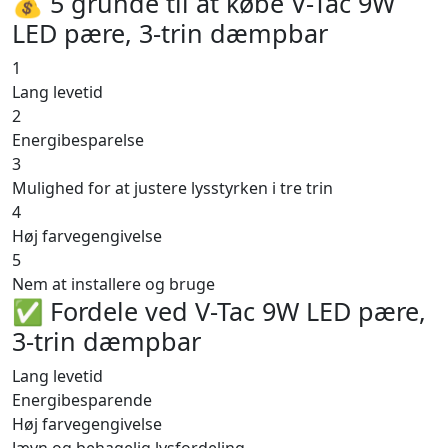
💰 5 grunde til at købe V-Tac 9W
LED pære, 3-trin dæmpbar
1
Lang levetid
2
Energibesparelse
3
Mulighed for at justere lysstyrken i tre trin
4
Høj farvegengivelse
5
Nem at installere og bruge
✅ Fordele ved V-Tac 9W LED pære,
3-trin dæmpbar
Lang levetid
Energibesparende
Høj farvegengivelse
Jævn og behagelig lysfordeling