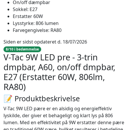
On/off dæmpbar
Sokkel: E27
Erstatter 60W
Lysstyrke: 806 lumen
Farvegengivelse: RA80
Siden er sidst opdateret d. 18/07/2026
8/10 i bedømmelse
V-Tac 9W LED pre - 3-trin
dmpbar, A60, on/off dmpbar,
E27 (Erstatter 60W, 806lm,
RA80)
📝 Produktbeskrivelse
V-Tac 9W LED pære er en alsidig og energieffektiv
lyskilde, der giver et behageligt og klart lys på 806
lumen. Med en effektivitet på 9W erstatter denne pære
en traditionel 60W pære, hvilket resulterer i betydelige