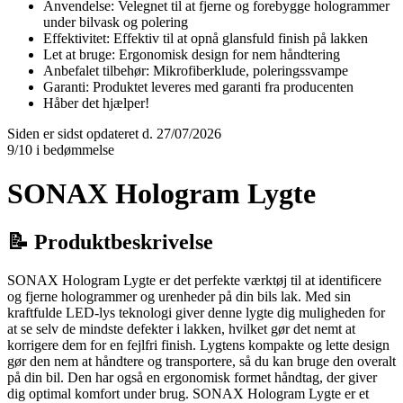
Anvendelse: Velegnet til at fjerne og forebygge hologrammer
under bilvask og polering
Effektivitet: Effektiv til at opnå glansfuld finish på lakken
Let at bruge: Ergonomisk design for nem håndtering
Anbefalet tilbehør: Mikrofiberklude, poleringssvampe
Garanti: Produktet leveres med garanti fra producenten
Håber det hjælper!
Siden er sidst opdateret d. 27/07/2026
9/10 i bedømmelse
SONAX Hologram Lygte
📝 Produktbeskrivelse
SONAX Hologram Lygte er det perfekte værktøj til at identificere
og fjerne hologrammer og urenheder på din bils lak. Med sin
kraftfulde LED-lys teknologi giver denne lygte dig muligheden for
at se selv de mindste defekter i lakken, hvilket gør det nemt at
korrigere dem for en fejlfri finish. Lygtens kompakte og lette design
gør den nem at håndtere og transportere, så du kan bruge den overalt
på din bil. Den har også en ergonomisk formet håndtag, der giver
dig optimal komfort under brug. SONAX Hologram Lygte er et