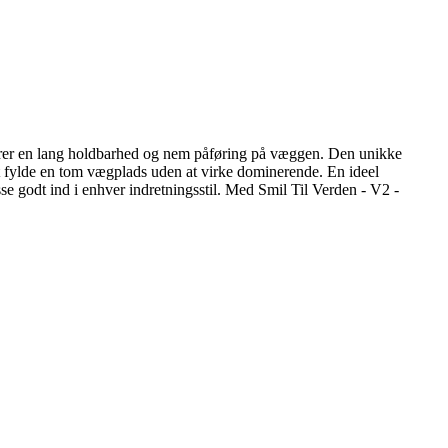
r sikrer en lang holdbarhed og nem påføring på væggen. Den unikke
l at fylde en tom vægplads uden at virke dominerende. En ideel
sse godt ind i enhver indretningsstil. Med Smil Til Verden - V2 -