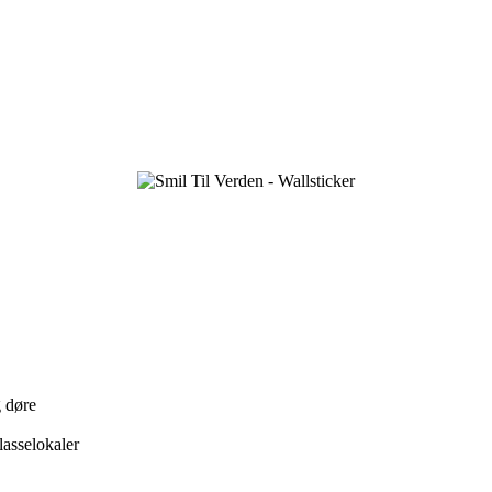
g døre
klasselokaler