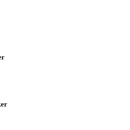
er
ker