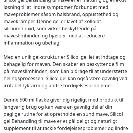
Silicol gel Behandling til mave er en naturlig og effektiv
løsning til at lindre symptomer forbundet med
maveproblemer såsom halsbrand, oppustethed og
mavekramper. Denne gel er lavet af kolloidt
siliciumdioxid, som virker beskyttende på
maveslimhinden og hjælper med at reducere
inflammation og ubehag.
Med en unik gel-struktur er Silicol gel let at indtage og
behagelig for maven. Den skaber en beskyttende film
på maveslimhinden, som kan bidrage til at understøtte
helingsprocessen. Silicol gel kan også være gavnlig ved
irritabel tyktarm og andre fordøjelsesproblemer.
Denne 500 ml flaske giver dig rigeligt med produkt til
langvarig brug og kan være en gavnlig del af din
daglige rutine for at opretholde en sund mave. Silicol
gel Behandling til mave er et pålideligt og naturligt
supplement til at tackle fordøjelsesproblemer og lindre