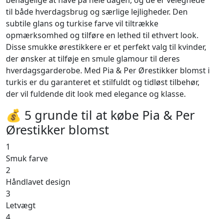
behagelige at have på hele dagen, og de er velegnede
til både hverdagsbrug og særlige lejligheder. Den
subtile glans og turkise farve vil tiltrække
opmærksomhed og tilføre en lethed til ethvert look.
Disse smukke ørestikkere er et perfekt valg til kvinder,
der ønsker at tilføje en smule glamour til deres
hverdagsgarderobe. Med Pia & Per Ørestikker blomst i
turkis er du garanteret et stilfuldt og tidløst tilbehør,
der vil fuldende dit look med elegance og klasse.
💰 5 grunde til at købe Pia & Per
Ørestikker blomst
1
Smuk farve
2
Håndlavet design
3
Letvægt
4