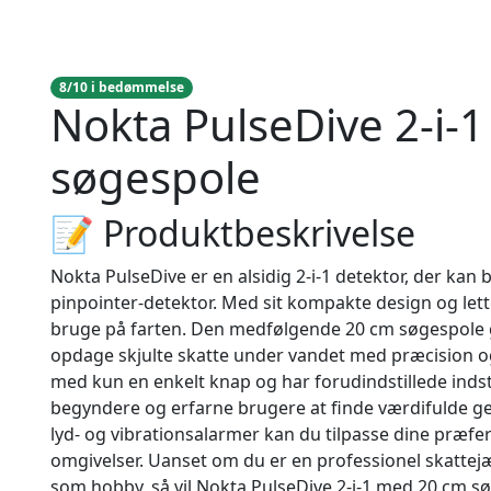
8/10 i bedømmelse
Nokta PulseDive 2-i-1
søgespole
📝 Produktbeskrivelse
Nokta PulseDive er en alsidig 2-i-1 detektor, der ka
pinpointer-detektor. Med sit kompakte design og let
bruge på farten. Den medfølgende 20 cm søgespole g
opdage skjulte skatte under vandet med præcision og 
med kun en enkelt knap og har forudindstillede indst
begyndere og erfarne brugere at finde værdifulde g
lyd- og vibrationsalarmer kan du tilpasse dine præfe
omgivelser. Uanset om du er en professionel skattejæg
som hobby, så vil Nokta PulseDive 2-i-1 med 20 cm sø