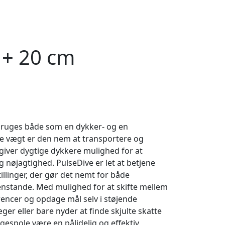
 + 20 cm
n bruges både som en dykker- og en
te vægt er den nem at transportere og
iver dygtige dykkere mulighed for at
nøjagtighed. PulseDive er let at betjene
illinger, der gør det nemt for både
enstande. Med mulighed for at skifte mellem
rencer og opdage mål selv i støjende
er eller bare nyder at finde skjulte skatte
gespole være en pålidelig og effektiv