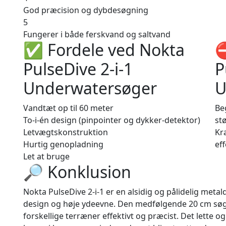
God præcision og dybdesøgning
5
Fungerer i både ferskvand og saltvand
✅ Fordele ved Nokta
⛔
PulseDive 2-i-1
P
Underwatersøger
U
Vandtæt op til 60 meter
Be
To-i-én design (pinpointer og dykker-detektor)
st
Letvægtskonstruktion
Kr
Hurtig genopladning
eff
Let at bruge
🔎 Konklusion
Nokta PulseDive 2-i-1 er en alsidig og pålidelig meta
design og høje ydeevne. Den medfølgende 20 cm søg
forskellige terræner effektivt og præcist. Det lette 