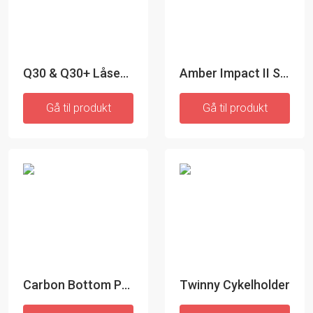
Q30 & Q30+ Låsekrave til nederste stang
Amber Impact II Special Edition Ravlygte
Gå til produkt
Gå til produkt
Carbon Bottom Pole - Simplex
Twinny Cykelholder