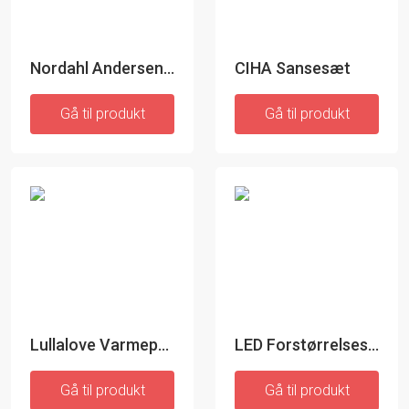
Nordahl Andersen Tand og Hårlok Gavesæt
CIHA Sansesæt
Gå til produkt
Gå til produkt
Lullalove Varmepude
LED Forstørrelsesglas med fleksibel arm - Mizoom
Gå til produkt
Gå til produkt