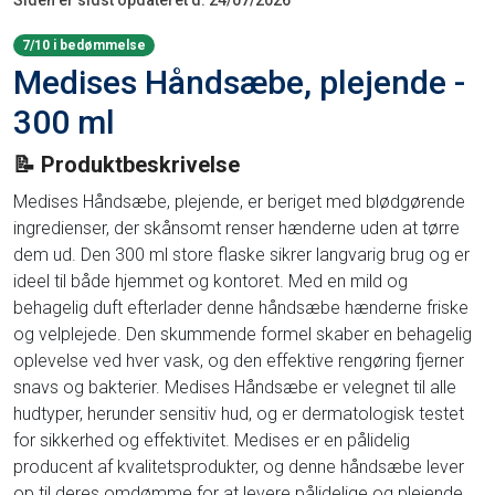
Siden er sidst opdateret d. 24/07/2026
7/10 i bedømmelse
Medises Håndsæbe, plejende -
300 ml
📝 Produktbeskrivelse
Medises Håndsæbe, plejende, er beriget med blødgørende
ingredienser, der skånsomt renser hænderne uden at tørre
dem ud. Den 300 ml store flaske sikrer langvarig brug og er
ideel til både hjemmet og kontoret. Med en mild og
behagelig duft efterlader denne håndsæbe hænderne friske
og velplejede. Den skummende formel skaber en behagelig
oplevelse ved hver vask, og den effektive rengøring fjerner
snavs og bakterier. Medises Håndsæbe er velegnet til alle
hudtyper, herunder sensitiv hud, og er dermatologisk testet
for sikkerhed og effektivitet. Medises er en pålidelig
producent af kvalitetsprodukter, og denne håndsæbe lever
op til deres omdømme for at levere pålidelige og plejende