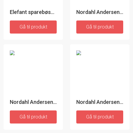
Elefant sparebøsse - Nordahl Andersen
Nordahl Andersen Sparebøsse Bamse
Gå til produkt
Gå til produkt
Nordahl Andersen Bordflag - Sølvplet
Nordahl Andersen Bordflag med dåbsfod - fortinnet
Gå til produkt
Gå til produkt