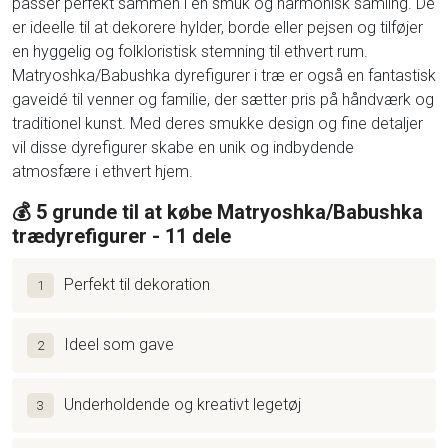
passer perfekt sammen i en smuk og harmonisk samling. De
er ideelle til at dekorere hylder, borde eller pejsen og tilføjer
en hyggelig og folkloristisk stemning til ethvert rum.
Matryoshka/Babushka dyrefigurer i træ er også en fantastisk
gaveidé til venner og familie, der sætter pris på håndværk og
traditionel kunst. Med deres smukke design og fine detaljer
vil disse dyrefigurer skabe en unik og indbydende
atmosfære i ethvert hjem.
💰 5 grunde til at købe Matryoshka/Babushka
trædyrefigurer - 11 dele
Perfekt til dekoration
1
Ideel som gave
2
Underholdende og kreativt legetøj
3