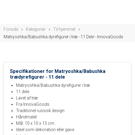
Forside
»
Kategorier
»
Til hjemmet
»
Matryoshka/Babushka dyrefigurer i træ - 11 Dele - InnovaGoods
Specifikationer for Matryoshka/Babushka
trædyrefigurer - 11 dele
Matryoshka/Babushka dyrefigurer i træ
11 dele
Lavet af træ
Fra InnovaGoods
Traditionel russisk design
Håndmalet
Mål: 10 x 10 x 15 cm
Ideel som dekoration eller gave