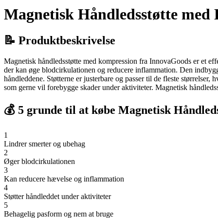
Magnetisk Håndledsstøtte med 
📝 Produktbeskrivelse
Magnetisk håndledsstøtte med kompression fra InnovaGoods er et effektivt
der kan øge blodcirkulationen og reducere inflammation. Den indbygg
håndleddene. Støtterne er justerbare og passer til de fleste størrelser,
som gerne vil forebygge skader under aktiviteter. Magnetisk håndledss
💰 5 grunde til at købe Magnetisk Håndle
1
Lindrer smerter og ubehag
2
Øger blodcirkulationen
3
Kan reducere hævelse og inflammation
4
Støtter håndleddet under aktiviteter
5
Behagelig pasform og nem at bruge