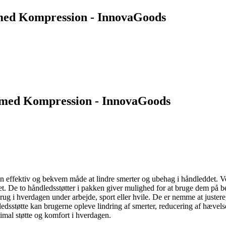
 med Kompression - InnovaGoods
 med Kompression - InnovaGoods
effektiv og bekvem måde at lindre smerter og ubehag i håndleddet. V
et. De to håndledsstøtter i pakken giver mulighed for at bruge dem på 
 brug i hverdagen under arbejde, sport eller hvile. De er nemme at juster
dsstøtte kan brugerne opleve lindring af smerter, reducering af hævel
al støtte og komfort i hverdagen.