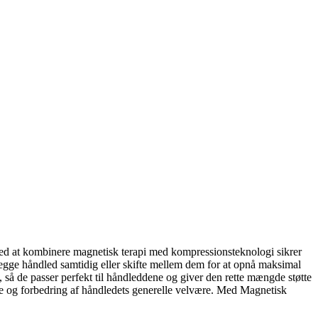
ed at kombinere magnetisk terapi med kompressionsteknologi sikrer
begge håndled samtidig eller skifte mellem dem for at opnå maksimal
e, så de passer perfekt til håndleddene og giver den rette mængde støtte
se og forbedring af håndledets generelle velvære. Med Magnetisk