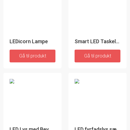
LEDicorn Lampe
Smart LED Taskelys
Gå til produkt
Gå til produkt
LED Lys med Bevægelsessensor - InnovaGoods - LED Lys med Bevægelsessensor
LED fyrfadslys sæt - InnovaGoods