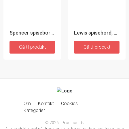
Spencer spisebord - sort linoleum med metalben
Lewis spisebord, sort linoleum med egebensstel
Gå til produkt
Gå til produkt
Om
Kontakt
Cookies
Kategorier
© 2026 - Prodicon.dk
Alle produkter vist på Prodicon.dk er fra samarbejdspartnere, som