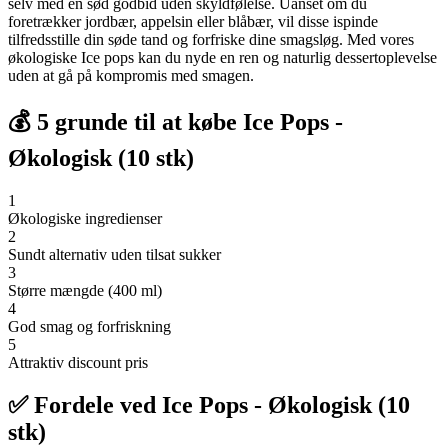
selv med en sød godbid uden skyldfølelse. Uanset om du
foretrækker jordbær, appelsin eller blåbær, vil disse ispinde
tilfredsstille din søde tand og forfriske dine smagsløg. Med vores
økologiske Ice pops kan du nyde en ren og naturlig dessertoplevelse
uden at gå på kompromis med smagen.
💰 5 grunde til at købe Ice Pops -
Økologisk (10 stk)
1
Økologiske ingredienser
2
Sundt alternativ uden tilsat sukker
3
Større mængde (400 ml)
4
God smag og forfriskning
5
Attraktiv discount pris
✅ Fordele ved Ice Pops - Økologisk (10
stk)