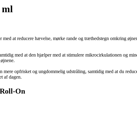
 ml
r med at reducere hævelse, mørke rande og træthedstegn omkring øjnene.
samtidig med at den hjælper med at stimulere mikrocirkulationen og mi
 øjnene.
ere opfrisket og ungdommelig udstråling, samtidig med at du reducerer
et af dagen.
 Roll-On