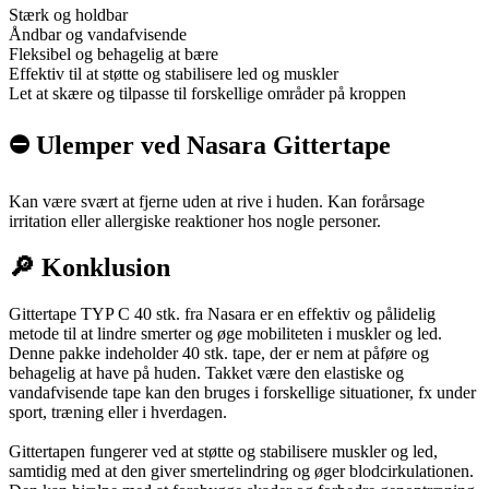
Stærk og holdbar
Åndbar og vandafvisende
Fleksibel og behagelig at bære
Effektiv til at støtte og stabilisere led og muskler
Let at skære og tilpasse til forskellige områder på kroppen
⛔️ Ulemper ved Nasara Gittertape
Kan være svært at fjerne uden at rive i huden. Kan forårsage
irritation eller allergiske reaktioner hos nogle personer.
🔎 Konklusion
Gittertape TYP C 40 stk. fra Nasara er en effektiv og pålidelig
metode til at lindre smerter og øge mobiliteten i muskler og led.
Denne pakke indeholder 40 stk. tape, der er nem at påføre og
behagelig at have på huden. Takket være den elastiske og
vandafvisende tape kan den bruges i forskellige situationer, fx under
sport, træning eller i hverdagen.
Gittertapen fungerer ved at støtte og stabilisere muskler og led,
samtidig med at den giver smertelindring og øger blodcirkulationen.