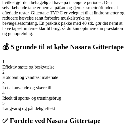
hvilket gør den behagelig at have på i længere perioder. Den
selvklæbende tape er nem at påføre og fjernes smertefrit uden at
efterlade rester. Gittertape TYP C er velegnet til at lindre smerter og
reducere hævelse samt forbedre muskelstyrke og
bevægelsesomfang. En praktisk pakke med 40 stk. gør det nemt at
have tapestrimlerne klar til brug, så du kan optimere din præstation
og genopretning.
💰 5 grunde til at købe Nasara Gittertape
1
Effektiv støtte og beskyttelse
2
Holdbart og vandfast materiale
3
Let at anvende og skære til
4
Ideelt til sports- og træningsbrug
5
Langvarig og pålidelig effekt
✅ Fordele ved Nasara Gittertape