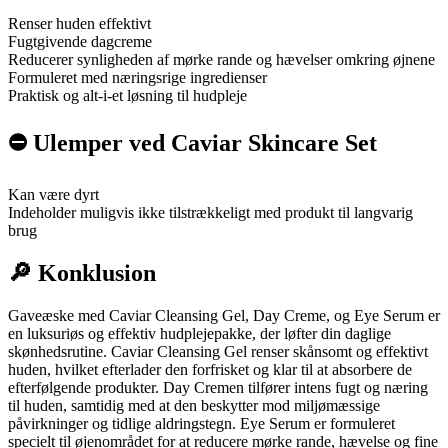
Renser huden effektivt
Fugtgivende dagcreme
Reducerer synligheden af mørke rande og hævelser omkring øjnene
Formuleret med næringsrige ingredienser
Praktisk og alt-i-et løsning til hudpleje
⛔️ Ulemper ved Caviar Skincare Set
Kan være dyrt
Indeholder muligvis ikke tilstrækkeligt med produkt til langvarig
brug
🔎 Konklusion
Gaveæske med Caviar Cleansing Gel, Day Creme, og Eye Serum er
en luksuriøs og effektiv hudplejepakke, der løfter din daglige
skønhedsrutine. Caviar Cleansing Gel renser skånsomt og effektivt
huden, hvilket efterlader den forfrisket og klar til at absorbere de
efterfølgende produkter. Day Cremen tilfører intens fugt og næring
til huden, samtidig med at den beskytter mod miljømæssige
påvirkninger og tidlige aldringstegn. Eye Serum er formuleret
specielt til øjenområdet for at reducere mørke rande, hævelse og fine