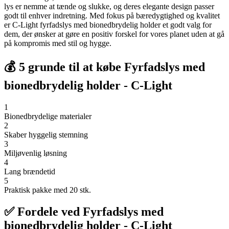
lys er nemme at tænde og slukke, og deres elegante design passer
godt til enhver indretning. Med fokus på bæredygtighed og kvalitet
er C-Light fyrfadslys med bionedbrydelig holder et godt valg for
dem, der ønsker at gøre en positiv forskel for vores planet uden at gå
på kompromis med stil og hygge.
💰 5 grunde til at købe Fyrfadslys med
bionedbrydelig holder - C-Light
1
Bionedbrydelige materialer
2
Skaber hyggelig stemning
3
Miljøvenlig løsning
4
Lang brændetid
5
Praktisk pakke med 20 stk.
✅ Fordele ved Fyrfadslys med
bionedbrydelig holder - C-Light