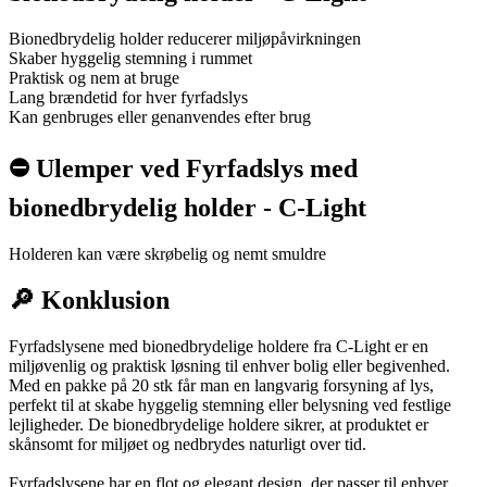
Bionedbrydelig holder reducerer miljøpåvirkningen
Skaber hyggelig stemning i rummet
Praktisk og nem at bruge
Lang brændetid for hver fyrfadslys
Kan genbruges eller genanvendes efter brug
⛔️ Ulemper ved Fyrfadslys med
bionedbrydelig holder - C-Light
Holderen kan være skrøbelig og nemt smuldre
🔎 Konklusion
Fyrfadslysene med bionedbrydelige holdere fra C-Light er en
miljøvenlig og praktisk løsning til enhver bolig eller begivenhed.
Med en pakke på 20 stk får man en langvarig forsyning af lys,
perfekt til at skabe hyggelig stemning eller belysning ved festlige
lejligheder. De bionedbrydelige holdere sikrer, at produktet er
skånsomt for miljøet og nedbrydes naturligt over tid.
Fyrfadslysene har en flot og elegant design, der passer til enhver