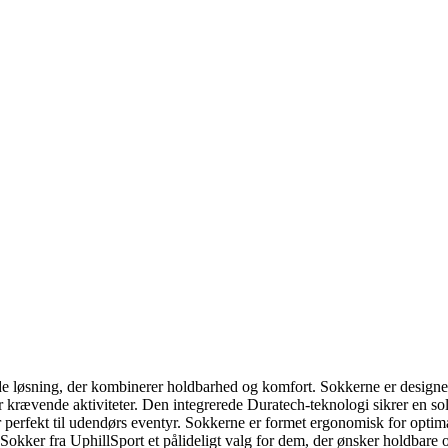
e løsning, der kombinerer holdbarhed og komfort. Sokkerne er designet
krævende aktiviteter. Den integrerede Duratech-teknologi sikrer en soli
er perfekt til udendørs eventyr. Sokkerne er formet ergonomisk for optim
okker fra UphillSport et pålideligt valg for dem, der ønsker holdbare o