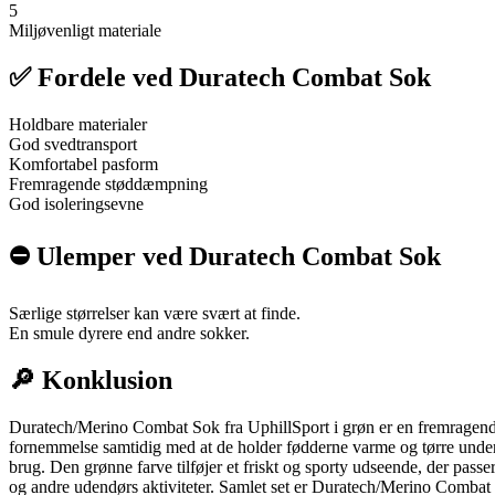
5
Miljøvenligt materiale
✅ Fordele ved Duratech Combat Sok
Holdbare materialer
God svedtransport
Komfortabel pasform
Fremragende støddæmpning
God isoleringsevne
⛔️ Ulemper ved Duratech Combat Sok
Særlige størrelser kan være svært at finde.
En smule dyrere end andre sokker.
🔎 Konklusion
Duratech/Merino Combat Sok fra UphillSport i grøn er en fremragend
fornemmelse samtidig med at de holder fødderne varme og tørre under 
brug. Den grønne farve tilføjer et friskt og sporty udseende, der pass
og andre udendørs aktiviteter. Samlet set er Duratech/Merino Combat S