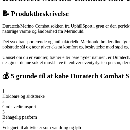
📝 Produktbeskrivelse
Duratech/Merino Combat sokken fra UphillSport i grøn er den perfekte 
naturlige varme og åndbarhed fra Merinould.
Det svedtransporterende og antibakterielle Merinould holder dine fødd
polstrede sål og tæer giver ekstra komfort og beskyttelse mod stød og 
Uanset om du er vandrer, træner eller bare nyder naturen, er Duratech
design er denne sok et must-have til enhver eventyrlysten person, der s
💰 5 grunde til at købe Duratech Combat 
1
Holdbare og slidstærke
2
God svedtransport
3
Behagelig pasform
4
Velegnet til aktiviteter som vandring og løb