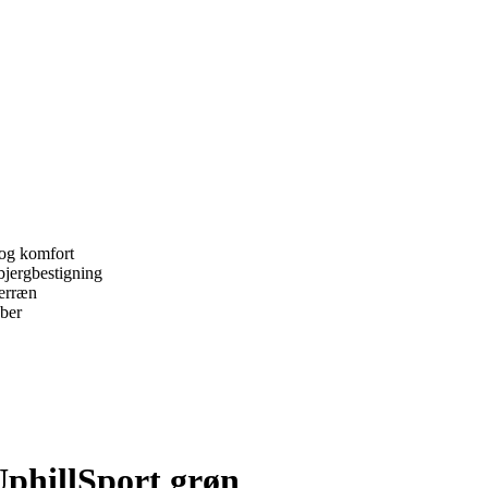
 og komfort
 bjergbestigning
terræn
ber
phillSport grøn