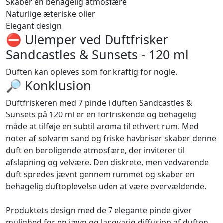
Skaber en behagelig atmosfære
Naturlige æteriske olier
Elegant design
⛔️ Ulemper ved Duftfrisker
Sandcastles & Sunsets - 120 ml
Duften kan opleves som for kraftig for nogle.
🔎 Konklusion
Duftfriskeren med 7 pinde i duften Sandcastles &
Sunsets på 120 ml er en forfriskende og behagelig
måde at tilføje en subtil aroma til ethvert rum. Med
noter af solvarm sand og friske havbriser skaber denne
duft en beroligende atmosfære, der inviterer til
afslapning og velvære. Den diskrete, men vedvarende
duft spredes jævnt gennem rummet og skaber en
behagelig duftoplevelse uden at være overvældende.
Produktets design med de 7 elegante pinde giver
mulighed for en jævn og langvarig diffusion af duften,