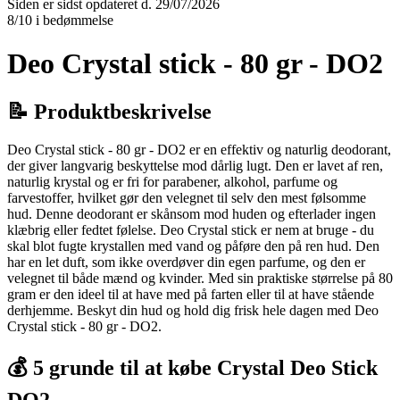
Siden er sidst opdateret d. 29/07/2026
8/10 i bedømmelse
Deo Crystal stick - 80 gr - DO2
📝 Produktbeskrivelse
Deo Crystal stick - 80 gr - DO2 er en effektiv og naturlig deodorant,
der giver langvarig beskyttelse mod dårlig lugt. Den er lavet af ren,
naturlig krystal og er fri for parabener, alkohol, parfume og
farvestoffer, hvilket gør den velegnet til selv den mest følsomme
hud. Denne deodorant er skånsom mod huden og efterlader ingen
klæbrig eller fedtet følelse. Deo Crystal stick er nem at bruge - du
skal blot fugte krystallen med vand og påføre den på ren hud. Den
har en let duft, som ikke overdøver din egen parfume, og den er
velegnet til både mænd og kvinder. Med sin praktiske størrelse på 80
gram er den ideel til at have med på farten eller til at have stående
derhjemme. Beskyt din hud og hold dig frisk hele dagen med Deo
Crystal stick - 80 gr - DO2.
💰 5 grunde til at købe Crystal Deo Stick