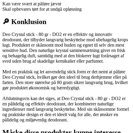
Kan være svært at påføre jævnt
Skal opbevares tørt for at undgå opløsning
🔎 Konklusion
Deo Crystal stick - 80 gr - DO2 er en effektiv og innovativ
deodorant, der tilbyder langvarig beskyttelse mod ubehagelig krops
lugt. Produktet er skånsomt mod huden og egnet til selv den mest
sensitive hud. Den naturlige krystal sammensætning giver en frisk
og behagelig duft, samtidig med at den blokerer lugt forårsaget af
sved uden brug af skadelige kemikalier eller parfumer.
Med en praktisk og let anvendelig stick form er det nemt at påføre
Deo Crystal stick, hvilket gør den ideel til brug derhjemme eller på
farten. Den store størrelse på 80 gram sikrer langvarig brug, hvilket
gør produktet økonomisk og bæredygtigt.
Afslutningsvis kan det siges, at Deo Crystal stick - 80 gr - DO2 er
en pålidelig og effektiv deodorant, der kombinerer naturlige
ingredienser med langvarig beskyttelse. Med sin skånsomme formel
og praktiske design er den et ideelt valg for alle, der ønsker en
pålidelig og miljøvenlig deodorant.
Måske disse produkter kunne interesse