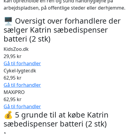
kan opretholde en ren og sund håndhygiejne på
arbejdspladsen, på offentlige steder eller derhjemme.
🖥 Oversigt over forhandlere der
sælger Katrin sæbedispenser
batteri (2 stk)
KidsZoo.dk
29,95 kr
Gå til forhandler
Cykel-lygter.dk
62,95 kr
Gå til forhandler
MAXiPRO
62,95 kr
Gå til forhandler
💰 5 grunde til at købe Katrin
sæbedispenser batteri (2 stk)
1