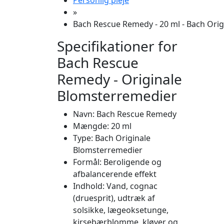
Personlig pleje
»
Bach Rescue Remedy - 20 ml - Bach Ori
Specifikationer for
Bach Rescue
Remedy - Originale
Blomsterremedier
Navn: Bach Rescue Remedy
Mængde: 20 ml
Type: Bach Originale
Blomsterremedier
Formål: Beroligende og
afbalancerende effekt
Indhold: Vand, cognac
(druesprit), udtræk af
solsikke, lægeoksetunge,
kirsebærblomme, kløver og