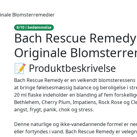
ginale Blomsterremedier
8/10 i bedømmelse
Bach Rescue Remedy -
Originale Blomsterr
📝 Produktbeskrivelse
Bach Rescue Remedy er en velkendt blomsteressens sk
at bringe følelsesmæssig balance og beroligelse i str
20 ml flaske indeholder en blanding af fem forskelli
Bethlehem, Cherry Plum, Impatiens, Rock Rose og Clem
angst, frygt, panik, chok og stress.
Denne naturlige og ikke-vanedannende formel er ne
eller fortyndes i vand. Bach Rescue Remedy er veleg