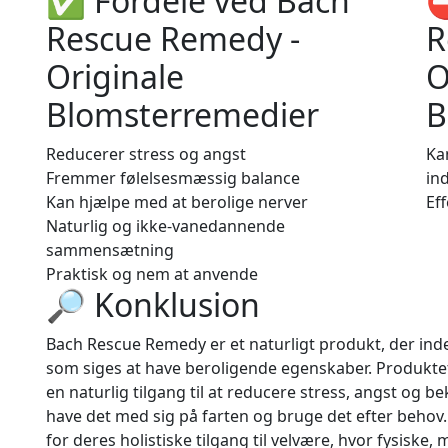
✅ Fordele ved Bach
⛔
Rescue Remedy -
R
Originale
O
Blomsterremedier
B
Reducerer stress og angst
Ka
Fremmer følelsesmæssig balance
ind
Kan hjælpe med at berolige nerver
Eff
Naturlig og ikke-vanedannende
sammensætning
Praktisk og nem at anvende
🔎 Konklusion
Bach Rescue Remedy er et naturligt produkt, der ind
som siges at have beroligende egenskaber. Produkte
en naturlig tilgang til at reducere stress, angst og 
have det med sig på farten og bruge det efter behov
for deres holistiske tilgang til velvære, hvor fysiske,