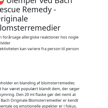
️ Ulemper ved Bach
escue Remedy -
riginale
lomsterremedier
n forårsage allergiske reaktioner hos nogle
ivider
ektiviteten kan variere fra person til person
eholder en blanding af blomsterremedier,
t har været populært blandt dem, der søger
bekymring. Den 20 ml flaske gør det nemt at
. Bach Originale Blomsterremedier er kendt
 mentale og emotionelle aspekter er i fokus.