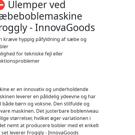
️ Ulemper ved
æbeboblemaskine
roggly - InnovaGoods
n kræve hyppig påfyldning af sæbe og
bler
ighed for tekniske fejl eller
nktionsproblemer
ine er en innovativ og underholdende
skinen leverer en pålidelig ydeevne og har
il både børn og voksne. Den stilfulde og
evare maskinen. Det justerbare bobleniveau
ige størrelser, hvilket øger variationen i
det nemt at producere bobler med et enkelt
t set leverer Froggly - InnovaGoods