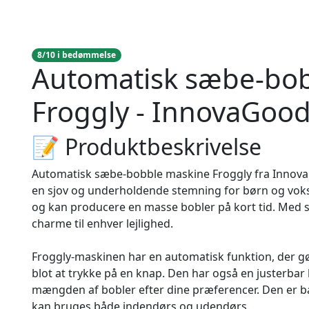
8/10 i bedømmelse
Automatisk sæbe-bo
Froggly - InnovaGoo
📝 Produktbeskrivelse
Automatisk sæbe-bobble maskine Froggly fra InnovaG
en sjov og underholdende stemning for børn og voks
og kan producere en masse bobler på kort tid. Med si
charme til enhver lejlighed.
Froggly-maskinen har en automatisk funktion, der g
blot at trykke på en knap. Den har også en justerbar
mængden af bobler efter dine præferencer. Den er b
kan bruges både indendørs og udendørs.