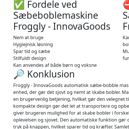
✅ Fordele ved
⛔
Sæbeboblemaskine
S
Froggly - InnovaGoods
F
Nem at bruge
Ka
Hygiejnisk løsning
bo
Spar tid og sæbe
Mul
Stilfuldt design
fu
Kan anvendes af både børn og voksne
🔎 Konklusion
Froggly - InnovaGoods automatisk sæbe-bobble mask
enhed, der gør det sjovt og nemt at skabe bobler. Ma
en brugervenlig betjening, hvilket gør den velegnet t
kompakte design gør det let at transportere og opb
giver brugeren mulighed for at skabe bobler i forskell
oplevelsen og sjovet. Den automatiske funktion gør 
tryk på knappen, hvilket sparer tid og kræfter. Samle