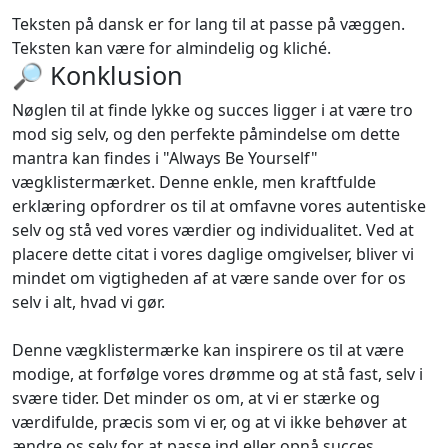
Teksten på dansk er for lang til at passe på væggen.
Teksten kan være for almindelig og kliché.
🔎 Konklusion
Nøglen til at finde lykke og succes ligger i at være tro
mod sig selv, og den perfekte påmindelse om dette
mantra kan findes i "Always Be Yourself"
vægklistermærket. Denne enkle, men kraftfulde
erklæring opfordrer os til at omfavne vores autentiske
selv og stå ved vores værdier og individualitet. Ved at
placere dette citat i vores daglige omgivelser, bliver vi
mindet om vigtigheden af at være sande over for os
selv i alt, hvad vi gør.
Denne vægklistermærke kan inspirere os til at være
modige, at forfølge vores drømme og at stå fast, selv i
svære tider. Det minder os om, at vi er stærke og
værdifulde, præcis som vi er, og at vi ikke behøver at
ændre os selv for at passe ind eller opnå succes.