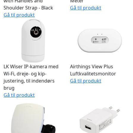
Recycled Laptop Sleeve
KWH Meter 3F 65A Digital
with Handles and
Meter
Shoulder Strap - Black
Gå til produkt
Gå til produkt
LK Wiser IP-kamera med
Airthings View Plus
Wi-Fi, dreje- og kip-
Luftkvalitetsmonitor
justering, til indendørs
Gå til produkt
brug
Gå til produkt