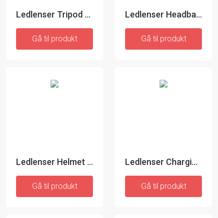
Ledlenser Tripod Adapter - Lygteholder
Ledlenser Headband+overheadband Work - Pandebånd
Gå til produkt
Gå til produkt
Ledlenser Helmet Connecting Kit - Lygteholder
Ledlenser Charging Station B - Oplader
Gå til produkt
Gå til produkt