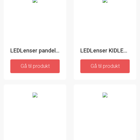
LEDLenser pandelampe MH7
LEDLenser KIDLED4R Genopladelig Pandelampe til børn
Gå til produkt
Gå til produkt