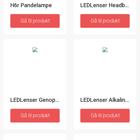
H6r Pandelampe
LEDLenser Headband A
Gå til produkt
Gå til produkt
LEDLenser Genopladeligt Batteri (2 x 21700 Li-ion)
LEDLenser Alkaline Batteri - 4 stk
Gå til produkt
Gå til produkt