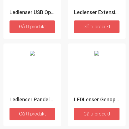
Ledlenser USB Oplader til bil
Ledlenser Extension Cable B - Ledning
Gå til produkt
Gå til produkt
Ledlenser Pandelampe Tilbehør - Cliptype A
LEDLenser Genopladeligt batteri til NEO6R
Gå til produkt
Gå til produkt