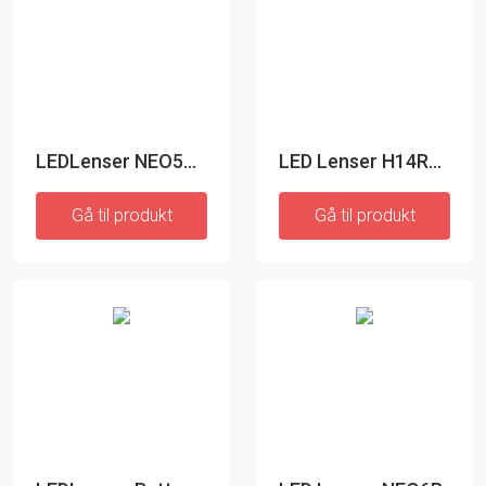
LEDLenser NEO5R Genopladelig Pandelampe
LED Lenser H14R2 hovedlygte
Gå til produkt
Gå til produkt