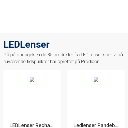
LEDLenser
Gå på opdagelse i de 35 produkter fra LEDLenser som vi på
nuværende tidspunkter har oprettet på Prodicon
LEDLenser Rechargeable Battery Pack - Batteri
Ledlenser Pandebånd med gennemsigtigt silikone materiale - Type A