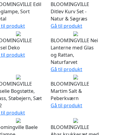
OOMINGVILLE Edil
BLOOMINGVILLE
glampe, Sort
Ditlev Kurv Set -
tal
Natur & Søgræs
 til produkt
Gå til produkt
OOMINGVILLE
BLOOMINGVILLE Nei
dsel Deko
Lanterne med Glas
 til produkt
og Rattan,
Naturfarvet
Gå til produkt
OOMINGVILLE
BLOOMINGVILLE
selie Bogstøtte,
Martim Salt &
ass, Støbejern, Sæt
Peberkværn
2
Gå til produkt
 til produkt
oomingville Baele
BLOOMINGVILLE
ftlampe
Abas krukkesæt med