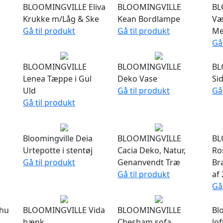
BLOOMINGVILLE Eliva
BLOOMINGVILLE
BL
Krukke m/Låg & Ske
Kean Bordlampe
Væ
Gå til produkt
Gå til produkt
Me
Gå
BLOOMINGVILLE
BLOOMINGVILLE
BL
Lenea Tæppe i Gul
Deko Vase
Si
Uld
Gå til produkt
Gå
Gå til produkt
Bloomingville Deia
BLOOMINGVILLE
BL
Urtepotte i stentøj
Cacia Deko, Natur,
Ro
Gå til produkt
Genanvendt Træ
Br
Gå til produkt
af 
Gå
hu
BLOOMINGVILLE Vida
BLOOMINGVILLE
Bl
bænk
Chesham sofa
lo