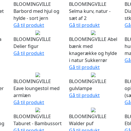
BLOOMINGVILLE
BLOOMINGVILLE
BL
æt
Barbord med hjul og
Selma kurv, natur -
Di
hylde - sort jern
sæt af 2
stk
Gå til produkt
Gå til produkt
Gå
a
BLOOMINGVILLE
BLOOMINGVILLE Abel
BL
Delier figur
bænk med
hu
Gå til produkt
knagerække og hylde
ma
i natur Sukkerrør
Gå
Gå til produkt
BLOOMINGVILLE
BLOOMINGVILLE
BL
er
Eave loungestol med
gulvlampe
op
armlæn
Gå til produkt
(sæ
Gå til produkt
Gå
BLOOMINGVILLE
BLOOMINGVILLE
BL
og
Taburet - Bambussort
Walder puf
Eb
Gå til produkt
Gå til produkt
Gå