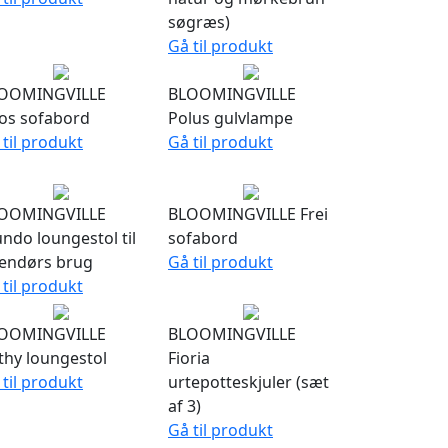
søgræs)
Gå til produkt
OOMINGVILLE
BLOOMINGVILLE
os sofabord
Polus gulvlampe
 til produkt
Gå til produkt
OOMINGVILLE
BLOOMINGVILLE Frei
ndo loungestol til
sofabord
endørs brug
Gå til produkt
 til produkt
OOMINGVILLE
BLOOMINGVILLE
thy loungestol
Fioria
 til produkt
urtepotteskjuler (sæt
af 3)
Gå til produkt