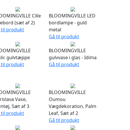
OOMINGVILLE Cille
BLOOMINGVILLE LED
debord (sæt af 2)
bordlampe - guld
 til produkt
metal
Gå til produkt
OOMINGVILLE
BLOOMINGVILLE
lic gulvtæppe
gulvvase i glas - Idima
 til produkt
Gå til produkt
OOMINGVILLE
BLOOMINGVILLE
rislava Vase,
Oumou
ntøj, Sæt af 3
Vægdekoration, Palm
 til produkt
Leaf, Sæt af 2
Gå til produkt