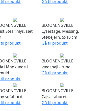
 til produkt
Gå til produkt
OOMINGVILLE
BLOOMINGVILLE
st Stearinlys, sæt
Lysestage, Messing,
4
Støbejern, 5x10 cm
 til produkt
Gå til produkt
OOMINGVILLE
BLOOMINGVILLE
aia Håndklæde i
vægspejl - rund
muld
Gå til produkt
 til produkt
OOMINGVILLE
BLOOMINGVILLE
by sofabord
Cajsa taburet
 til produkt
Gå til produkt