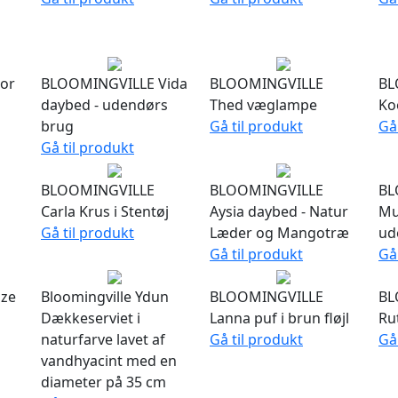
or
BLOOMINGVILLE Vida
BLOOMINGVILLE
BL
daybed - udendørs
Thed væglampe
Ko
brug
Gå til produkt
Gå
Gå til produkt
BLOOMINGVILLE
BLOOMINGVILLE
BL
Carla Krus i Stentøj
Aysia daybed - Natur
Mu
Gå til produkt
Læder og Mangotræ
ud
Gå til produkt
Gå
ze
Bloomingville Ydun
BLOOMINGVILLE
BL
Dækkeserviet i
Lanna puf i brun fløjl
Ru
naturfarve lavet af
Gå til produkt
Gå
vandhyacint med en
diameter på 35 cm