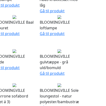
 til produkt
låg
Gå til produkt
OOMINGVILLE Baal
BLOOMINGVILLE
buret
loftlampe
 til produkt
Gå til produkt
OOMINGVILLE
BLOOMINGVILLE
de
gulvtæppe - grå
 til produkt
uld/bomuld
Gå til produkt
OOMINGVILLE
BLOOMINGVILLE Sole
rrone sofabord
loungestol - natur
t á 3)
polyester/bambustræ