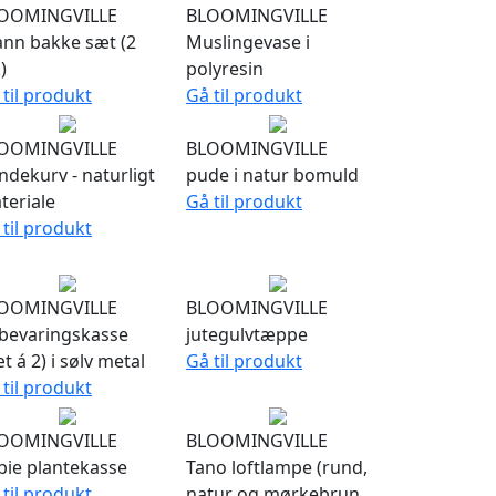
OOMINGVILLE
BLOOMINGVILLE
ann bakke sæt (2
Muslingevase i
)
polyresin
 til produkt
Gå til produkt
OOMINGVILLE
BLOOMINGVILLE
ndekurv - naturligt
pude i natur bomuld
teriale
Gå til produkt
 til produkt
OOMINGVILLE
BLOOMINGVILLE
bevaringskasse
jutegulvtæppe
t á 2) i sølv metal
Gå til produkt
 til produkt
OOMINGVILLE
BLOOMINGVILLE
bie plantekasse
Tano loftlampe (rund,
 til produkt
natur og mørkebrun