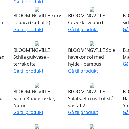
Gå til produkt
BLOOMINGVILLE kurv
BLOOMINGVILLE
BL
ur
- abaca (sæt af 2)
Cozy skrivebord
si
Gå til produkt
Gå til produkt
Gå
BLOOMINGVILLE
BLOOMINGVILLE Sole
BL
ed
Schila gulvvase -
havekonsol med
Ma
terrakotta
hylde - bambus
Gå
Gå til produkt
Gå til produkt
BLOOMINGVILLE
BLOOMINGVILLE
BL
ed
Sahin Knagerække,
Salatsæt i rustfrit stål,
Ha
Natur
sæt af 2
Ste
Gå til produkt
Gå til produkt
Gå