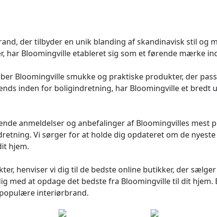
nd, der tilbyder en unik blanding af skandinavisk stil og m
er, har Bloomingville etableret sig som et førende mærke in
ber Bloomingville smukke og praktiske produkter, der passer
nds inden for boligindretning, har Bloomingville et bredt u
de anmeldelser og anbefalinger af Bloomingvilles mest pop
etning. Vi sørger for at holde dig opdateret om de nyeste k
dit hjem.
er, henviser vi dig til de bedste online butikker, der sælger
ig med at opdage det bedste fra Bloomingville til dit hjem.
 populære interiørbrand.