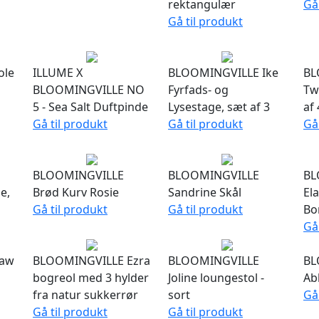
rektangulær
Gå
Gå til produkt
ole
ILLUME X
BLOOMINGVILLE Ike
BL
BLOOMINGVILLE NO
Fyrfads- og
Twi
5 - Sea Salt Duftpinde
Lysestage, sæt af 3
af 
Gå til produkt
Gå til produkt
Gå
BLOOMINGVILLE
BLOOMINGVILLE
BL
e,
Brød Kurv Rosie
Sandrine Skål
El
Gå til produkt
Gå til produkt
Bo
Gå
Raw
BLOOMINGVILLE Ezra
BLOOMINGVILLE
BL
bogreol med 3 hylder
Joline loungestol -
Ab
fra natur sukkerrør
sort
Gå
Gå til produkt
Gå til produkt