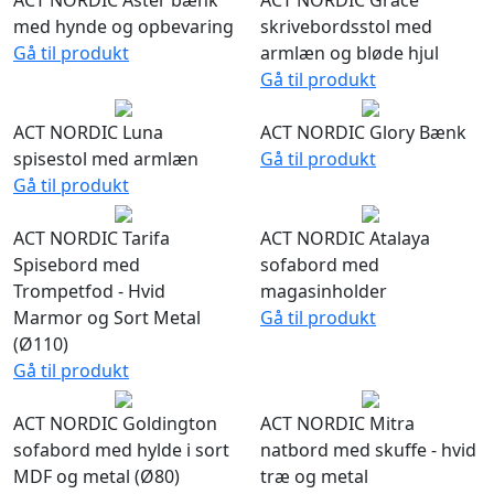
ACT NORDIC Aster bænk
ACT NORDIC Grace
med hynde og opbevaring
skrivebordsstol med
Gå til produkt
armlæn og bløde hjul
Gå til produkt
ACT NORDIC Luna
ACT NORDIC Glory Bænk
spisestol med armlæn
Gå til produkt
Gå til produkt
ACT NORDIC Tarifa
ACT NORDIC Atalaya
Spisebord med
sofabord med
Trompetfod - Hvid
magasinholder
Marmor og Sort Metal
Gå til produkt
(Ø110)
Gå til produkt
ACT NORDIC Goldington
ACT NORDIC Mitra
sofabord med hylde i sort
natbord med skuffe - hvid
MDF og metal (Ø80)
træ og metal